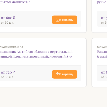
крытом магните T61
ручке 
от 690 ₽
от 
В корзину
от 50 шт.
от 5
♡
ЖЕДНЕВНИКИ А6
ЕЖЕДН
жедневник А6, гибкая обложка с вертикальной
Ежедн
езинкой. Блок недатированный, кремовый S70
(серы
от 720 ₽
от 
В корзину
от 50 шт.
от 5