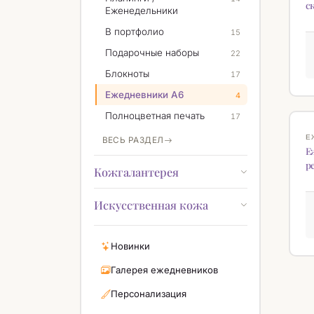
с
Еженедельники
В портфолио
15
Подарочные наборы
22
Блокноты
17
Ежедневники А6
4
Полноцветная печать
17
Е
ВЕСЬ РАЗДЕЛ
Е
р
Кожгалантерея
Искусственная кожа
Новинки
Галерея ежедневников
Персонализация