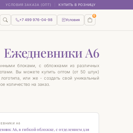
УСЛОВИЯ ЗАКАЗА (ОПТ)
|
КУПИТЬ В РОЗНИЦУ
0
+7 499 976-04-98
Условия
Ежедневники А6
анными блоками, с обложками из различных
отами. Вы можете купить оптом (от 50 штук)
 логотипа, или же - создать свой уникальный
е количество на заказ.
КА
♡
ЕВНИКИ А6
евник А6, в гибкой обложке, с отделением для