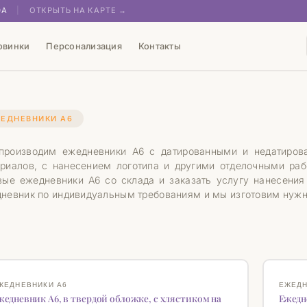
0А
|
ОТКРЫТЬ НА КАРТЕ →
овинки
Персонализация
Контакты
ЕДНЕВНИКИ А6
роизводим ежедневники А6 с датированными и недатиров
риалов, с нанесением логотипа и другими отделочными раб
вые ежедневники А6 со склада и заказать услугу нанесения
невник по индивидуальным требованиям и мы изготовим нужно
ОВИНКА
НОВИН
♡
ЖЕДНЕВНИКИ А6
ЕЖЕДН
жедневник А6, в твердой обложке, с хлястиком на
Ежедн