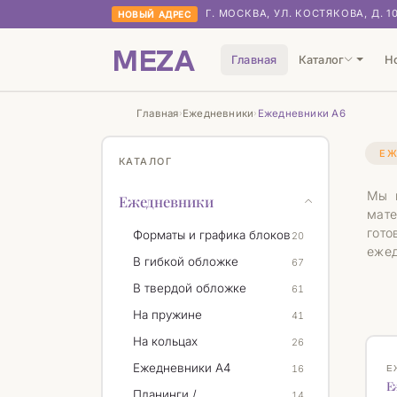
Г. МОСКВА, УЛ. КОСТЯКОВА, Д. 1
НОВЫЙ АДРЕС
MEZA
Главная
Каталог
Н
Главная
Ежедневники
Ежедневники А6
›
›
ЕЖ
КАТАЛОГ
Мы п
Ежедневники
мате
гото
Форматы и графика блоков
20
ежед
В гибкой обложке
67
В твердой обложке
61
На пружине
41
На кольцах
26
Н
Ежедневники А4
16
Е
Е
Планинги /
14