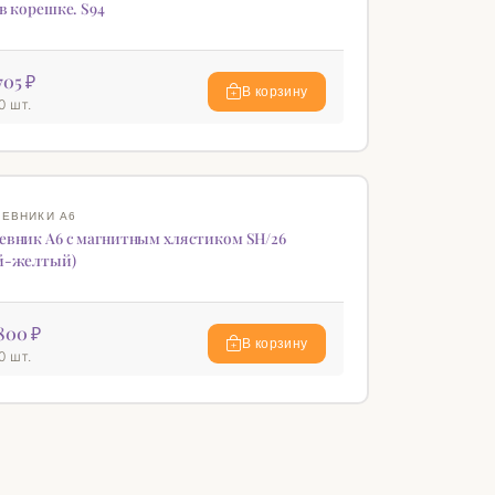
в корешке. S94
705 ₽
В корзину
0 шт.
♡
ЕВНИКИ А6
евник А6 с магнитным хлястиком SH/26
й-желтый)
800 ₽
В корзину
0 шт.