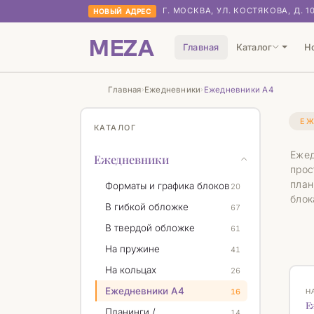
Г. МОСКВА, УЛ. КОСТЯКОВА, Д. 1
НОВЫЙ АДРЕС
MEZA
Главная
Каталог
Н
Главная
Ежедневники
Ежедневники А4
›
›
ЕЖ
КАТАЛОГ
Еже
Ежедневники
прос
план
Форматы и графика блоков
20
блок
В гибкой обложке
67
В твердой обложке
61
На пружине
41
На кольцах
26
Н
Ежедневники А4
16
Н
Е
Планинги /
14