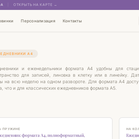
0А
|
ОТКРЫТЬ НА КАРТЕ →
овинки
Персонализация
Контакты
ЕДНЕВНИКИ А4
дневники и еженедельники формата А4 удобны для стац
транство для записей, линовка в клетку или в линейку. Д
ы на всю неделю на одном развороте. Для формата А4 досту
а, что и для классических ежедневников формата А5.
ОВИНКА
НОВИН
♡
А ПРУЖИНЕ
НА КО
жедневник формата А4, полноформатный,
Ежедн