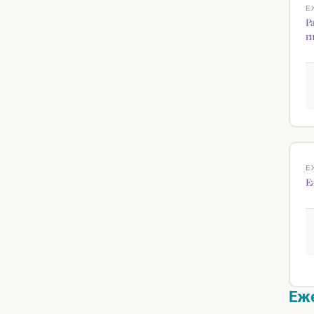
Е
Р
г
Е
Е
Еже