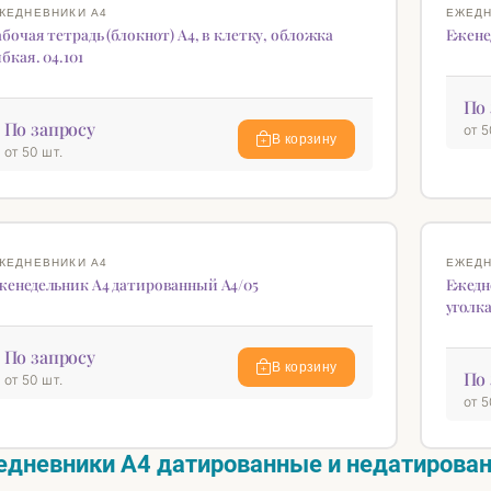
♡
ЖЕДНЕВНИКИ А4
ЕЖЕДН
абочая тетрадь (блокнот) А4, в клетку, обложка
Ежене
ибкая. 04.101
По 
По запросу
от 5
В корзину
от 50 шт.
♡
REAL-L
ЖЕДНЕВНИКИ А4
ЕЖЕДН
женедельник А4 датированный А4/05
Ежедн
уголк
По запросу
В корзину
По 
от 50 шт.
от 5
дневники А4 датированные и недатирова