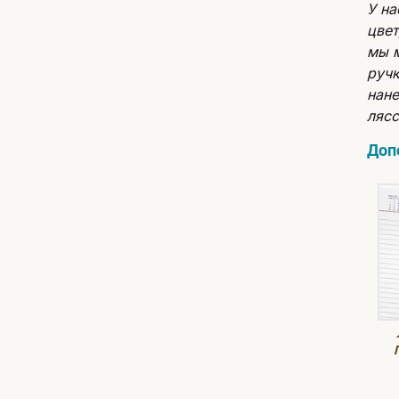
У на
цвет
мы м
ручк
нане
лясc
Доп