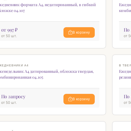
жедневник формата А4, недатированный, в гибкой
Ежедн
бложке 04.107
комби
от 997 ₽
По 
В корзину
от 50 шт.
от 5
♡
ЖЕДНЕВНИКИ А4
В ТВЕ
женедельник А4 датированный, обложка твердая,
Ежедн
омбинированная 04.105
резинк
По запросу
По 
В корзину
от 50 шт.
от 5
♡