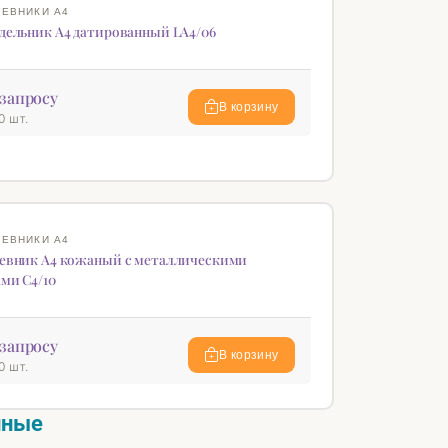
♡
ЕВНИКИ А4
дельник А4 датированный LA4/06
запросу
В корзину
0 шт.
♡
EATHER
ЕВНИКИ А4
евник А4 кожаный с металлическими
ами C4/10
запросу
В корзину
0 шт.
нные