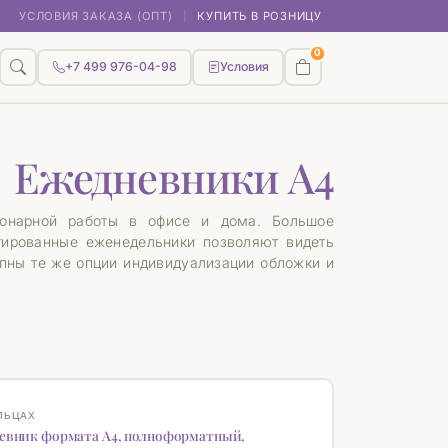
УСЛОВИЯ ЗАКАЗА (ОПТ)
|
КУПИТЬ В РОЗНИЦУ
0
+7 499 976-04-98
Условия
Ежедневники А4
ионарной работы в офисе и дома. Большое
атированные еженедельники позволяют видеть
пны те же опции индивидуализации обложки и
КА
♡
ЛЬЦАХ
евник формата А4, полноформатный,