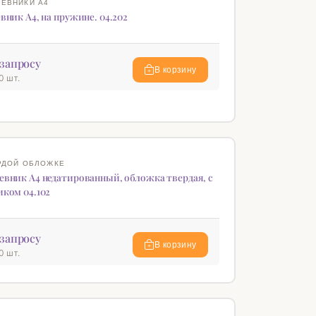
ЕВНИКИ А4
вник А4, на пружине. 04.202
запросу
В корзину
0 шт.
♡
РДОЙ ОБЛОЖКЕ
евник А4 недатированный, обложка твердая, с
иком 04.102
запросу
В корзину
0 шт.