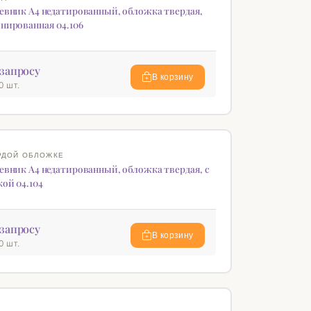
евник А4 недатированный, обложка твердая,
нированная 04.106
запросу
В корзину
0 шт.
♡
РДОЙ ОБЛОЖКЕ
евник А4 недатированный, обложка твердая, с
ой 04.104
запросу
В корзину
0 шт.
♡