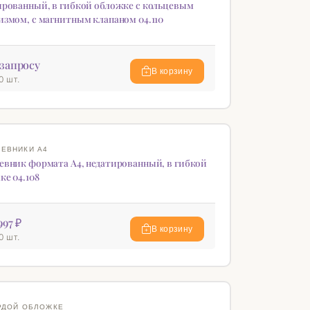
ированный, в гибкой обложке с кольцевым
измом, с магнитным клапаном 04.110
запросу
В корзину
0 шт.
КА
♡
ЕВНИКИ А4
евник формата А4, недатированный, в гибкой
ке 04.108
997 ₽
В корзину
0 шт.
♡
РДОЙ ОБЛОЖКЕ