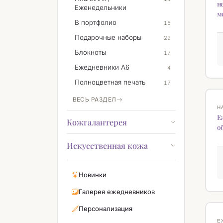
н
Еженедельники
м
В портфолио
15
Подарочные наборы
22
Блокноты
17
Ежедневники А6
4
Полноцветная печать
17
ВЕСЬ РАЗДЕЛ
Н
Н
Е
Кожгалантерея
о
Искусственная кожа
Новинки
Галерея ежедневников
Персонализация
Н
Е