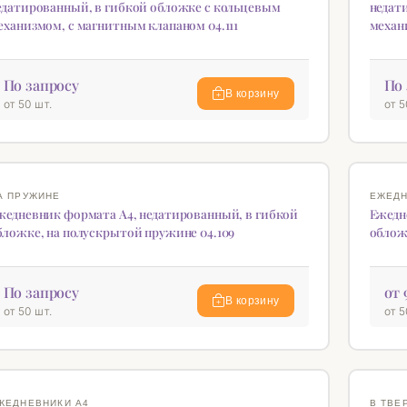
едатированный, в гибкой обложке с кольцевым
недат
еханизмом, с магнитным клапаном 04.111
механ
По запросу
По 
В корзину
от 50 шт.
от 5
ОВИНКА
НОВИН
♡
А ПРУЖИНЕ
ЕЖЕДН
жедневник формата А4, недатированный, в гибкой
Ежедн
бложке, на полускрытой пружине 04.109
облож
По запросу
от 
В корзину
от 50 шт.
от 5
ОВИНКА
♡
ЖЕДНЕВНИКИ А4
В ТВЕ