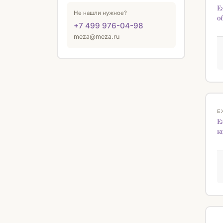
Е
Не нашли нужное?
о
+7 499 976-04-98
meza@meza.ru
Е
Е
к