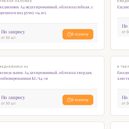
 ГИБКОЙ ОБЛОЖКЕ
ЕЖЕДН
жедневник А4 недатированный, обложка гибкая, с
Едедне
орешком под ручку 04.103
По 
По запросу
от 5
В корзину
от 50 шт.
♡
ЖЕДНЕВНИКИ А4
В ТВЕ
женедельник А4 датированный, обложка твердая,
Ежедн
омбинированная KL/A4-01
хляст
По запросу
По 
В корзину
от 50 шт.
от 5