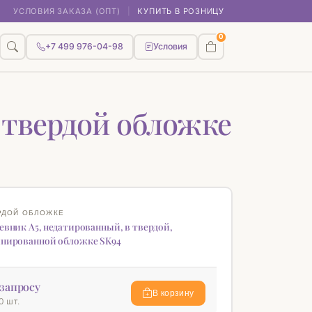
УСЛОВИЯ ЗАКАЗА (ОПТ)
|
КУПИТЬ В РОЗНИЦУ
0
+7 499 976-04-98
Условия
 твердой обложке
КА
♡
РДОЙ ОБЛОЖКЕ
евник А5, недатированный, в твердой,
нированной обложке SK94
запросу
В корзину
0 шт.