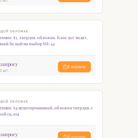
0 шт.
♡
РДОЙ ОБЛОЖКЕ
вник А5, твердая. обложка. Блок дат/недат,
вый/белый на выбор SH-44
запросу
В корзину
0 шт.
♡
РДОЙ ОБЛОЖКЕ
евник А4 недатированный, обложка твердая, с
ой 04.104
запросу
В корзину