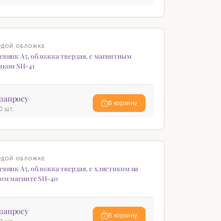
♡
РДОЙ ОБЛОЖКЕ
евник А5, обложка твердая, с магнитным
иком SH-41
запросу
В корзину
0 шт.
♡
РДОЙ ОБЛОЖКЕ
евник А5, обложка твердая, с хлястиком на
ом магните SH-40
запросу
В корзину