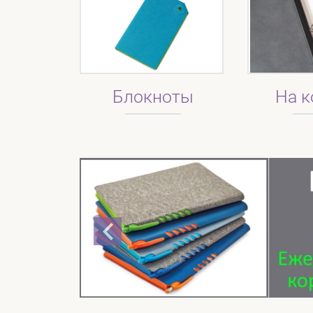
Блокноты
На к