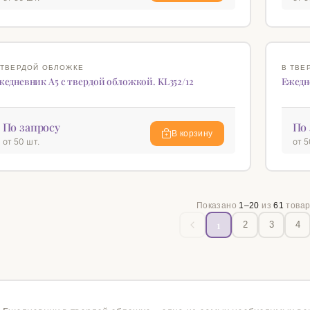
♡
 ТВЕРДОЙ ОБЛОЖКЕ
В ТВЕ
жедневник А5 c твердой обложкой. KL352/12
Ежедне
По запросу
По 
В корзину
от 50 шт.
от 5
Показано
1–20
из
61
товар
1
2
3
4