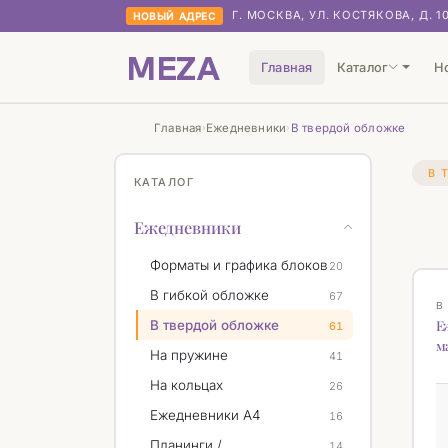
Г. МОСКВА, УЛ. КОСТЯКОВА, Д. 1
НОВЫЙ АДРЕС
MEZA
Главная
Каталог
Н
Главная
Ежедневники
В твердой обложке
›
›
В 
КАТАЛОГ
Ежедневники
Форматы и графика блоков
20
Н
В гибкой обложке
67
В
Е
В твердой обложке
61
м
На пружине
41
На кольцах
26
Ежедневники А4
16
Планинги /
14