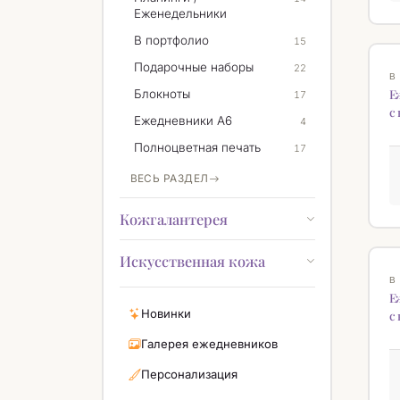
Еженедельники
В портфолио
15
Н
Подарочные наборы
22
В
Е
Блокноты
17
с
Ежедневники А6
4
Полноцветная печать
17
ВЕСЬ РАЗДЕЛ
Кожгалантерея
Искусственная кожа
Н
В
Е
Новинки
с
Галерея ежедневников
Персонализация