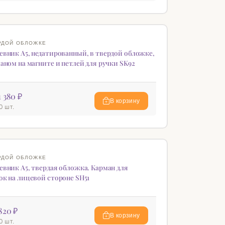
КА
♡
РДОЙ ОБЛОЖКЕ
евник А5, недатированный, в твердой обложке,
аном на магните и петлей для ручки SK92
1 380 ₽
В корзину
0 шт.
♡
РДОЙ ОБЛОЖКЕ
евник А5, твердая обложка. Карман для
ок на лицевой стороне SH51
820 ₽
В корзину
0 шт.