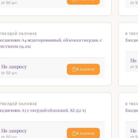
от 50 шт.
от 5
♡
 ТВЕРДОЙ ОБЛОЖКЕ
В ТВЕ
жедневник А4 недатированный, обложка твердая, с
Ежедн
лястиком 04.102
По 
По запросу
от 5
В корзину
от 50 шт.
♡
 ТВЕРДОЙ ОБЛОЖКЕ
В ТВЕ
жедневник А5 c твердой обложкой. KL352/15
Ежедн
По запросу
По 
В корзину
от 50 шт.
от 5