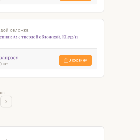
♡
РДОЙ ОБЛОЖКЕ
вник А5 c твердой обложкой. KL352/11
запросу
В корзину
0 шт.
ов