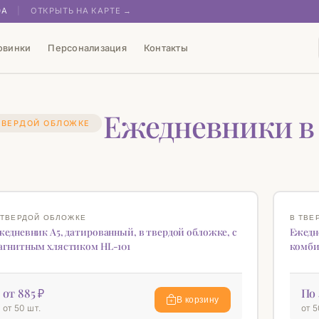
0А
|
ОТКРЫТЬ НА КАРТЕ →
овинки
Персонализация
Контакты
Ежедневники в
ТВЕРДОЙ ОБЛОЖКЕ
ОВИНКА
НОВИН
♡
 ТВЕРДОЙ ОБЛОЖКЕ
В ТВЕ
жедневник А5, датированный, в твердой обложке, с
Ежедн
агнитным хлястиком HL-101
комби
от 885 ₽
По 
В корзину
от 50 шт.
от 5