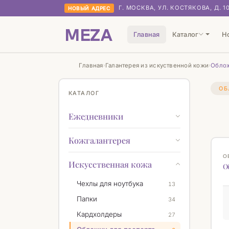
Г. МОСКВА, УЛ. КОСТЯКОВА, Д. 1
НОВЫЙ АДРЕС
MEZA
Главная
Каталог
Н
Главная
Галантерея из искуственной кожи
Облож
›
›
ОБ
КАТАЛОГ
Ежедневники
Кожгалантерея
О
Искусственная кожа
О
Чехлы для ноутбука
13
Папки
34
Кардхолдеры
27