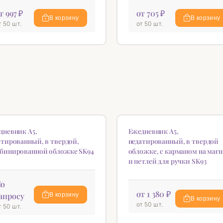
т 997 ₽
от 705 ₽
В корзину
В корзину
т 50 шт.
от 50 шт.
ИНКА
НОВИНКА
♡
дневник А5,
Ежедневник А5,
атированный, в твердой,
недатированный, в твердой
бинированной обложке SK94
обложке, с карманом на маг
и петлей для ручки SK93
о
от 1 380 ₽
апросу
В корзину
В корзину
от 50 шт.
т 50 шт.