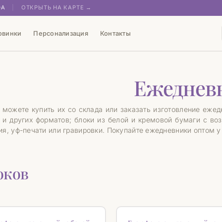
0А
|
ОТКРЫТЬ НА КАРТЕ →
овинки
Персонализация
Контакты
Ежеднев
можете купить их со склада или заказать изготовление еже
 и других форматов; блоки из белой и кремовой бумаги с во
я, уф-печати или гравировки. Покупайте ежедневники оптом у п
оков
♡