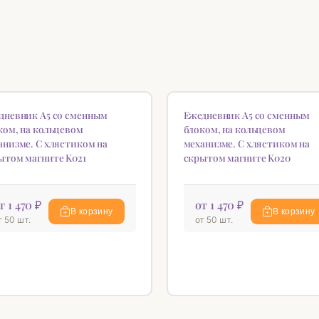
ИНКА
НОВИНКА
♡
дневник А5 со сменным
Ежедневник А5 со сменным
ком, на кольцевом
блоком, на кольцевом
анизме. С хлястиком на
механизме. С хлястиком на
ытом магните K021
скрытом магните K020
т 1 470 ₽
от 1 470 ₽
В корзину
В корзину
т 50 шт.
от 50 шт.