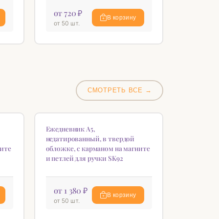
от 720 ₽
В корзину
от 50 шт.
СМОТРЕТЬ ВСЕ →
НОВИНКА
♡
♡
Ежедневник А5,
недатированный, в твердой
ните
обложке, с карманом на магните
и петлей для ручки SK92
от 1 380 ₽
В корзину
от 50 шт.