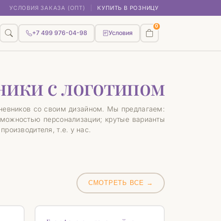
УСЛОВИЯ ЗАКАЗА (ОПТ)
|
КУПИТЬ В РОЗНИЦУ
0
+7 499 976-04-98
Условия
ники с логотипом
дневников со своим дизайном. Мы предлагаем:
зможностью персонализации; крутые варианты
роизводителя, т.е. у нас.
СМОТРЕТЬ ВСЕ →
♡
♡