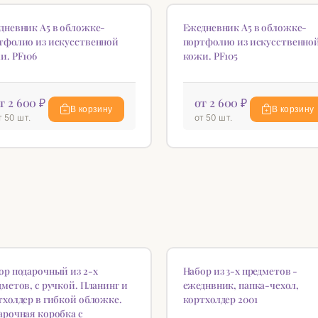
ИНКА
НОВИНКА
♡
дневник А5 в обложке-
Ежедневник А5 в обложке-
тфолио из искусственной
портфолио из искусственно
и. PF106
кожи. PF105
т 2 600 ₽
от 2 600 ₽
В корзину
В корзину
т 50 шт.
от 50 шт.
ИНКА
♡
ор подарочный из 2-х
Набор из 3-х предметов -
дметов, с ручкой. Планинг и
ежеднвник, папка-чехол,
тхолдер в гибкой обложке.
кортхолдер 2001
арочная коробка с