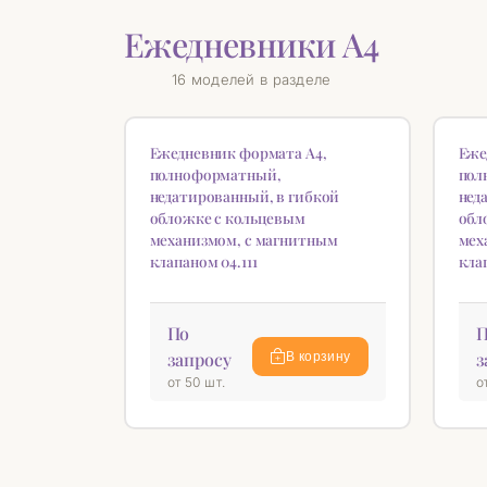
Ежедневники А4
16 моделей в разделе
НОВИНКА
НОВ
♡
Ежедневник формата А4,
Еже
полноформатный,
пол
недатированный, в гибкой
нед
обложке с кольцевым
обл
механизмом, с магнитным
мех
клапаном 04.111
кла
По
П
запросу
з
В корзину
от 50 шт.
о