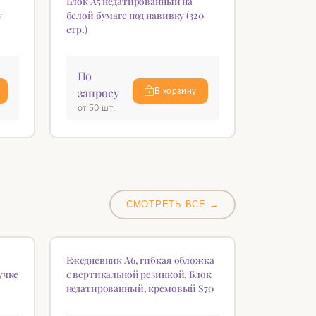
Блок А5 недатированный на
у
белой бумаге под навивку (320
стр.)
По
запросу
В корзину
от 50 шт.
СМОТРЕТЬ ВСЕ →
♡
♡
Ежедневник А6, гибкая обложка
учке
с вертикальной резинкой. Блок
недатированный, кремовый S70