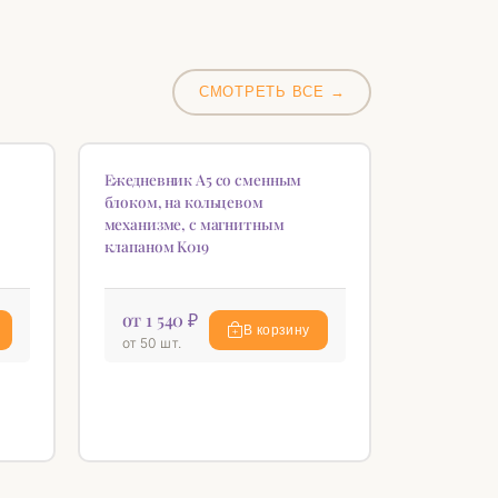
СМОТРЕТЬ ВСЕ →
НОВИНКА
♡
♡
Ежедневник А5 со сменным
блоком, на кольцевом
механизме, с магнитным
клапаном K019
от 1 540 ₽
В корзину
от 50 шт.