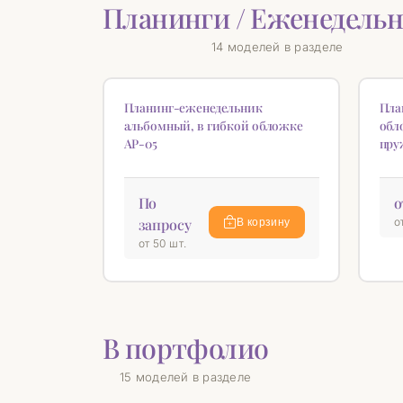
Планинги / Еженедель
14 моделей в разделе
♡
Планинг-еженедельник
Пла
альбомный, в гибкой обложке
обл
AP-05
пру
По
о
запросу
о
В корзину
от 50 шт.
В портфолио
15 моделей в разделе