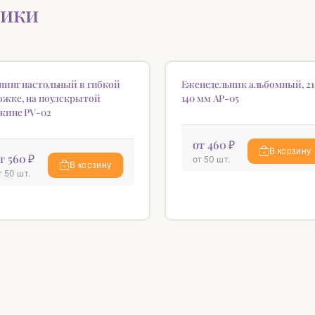
ники
♡
нинг настольный в гибкой
Еженедельник альбомный, 21
ожке, на поулскрытой
140 мм АР-05
жине PV-02
от 460 ₽
В корзину
т 560 ₽
от 50 шт.
В корзину
т 50 шт.