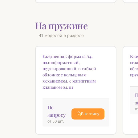
На пружине
41 моделей в разделе
НОВИНКА
НОВ
♡
Ежедневник формата А4,
Еже
полноформатный,
нед
недатированный, в гибкой
обл
обложке с кольцевым
пру
механизмом, с магнитным
клапаном 04.111
П
з
По
о
запросу
В корзину
от 50 шт.