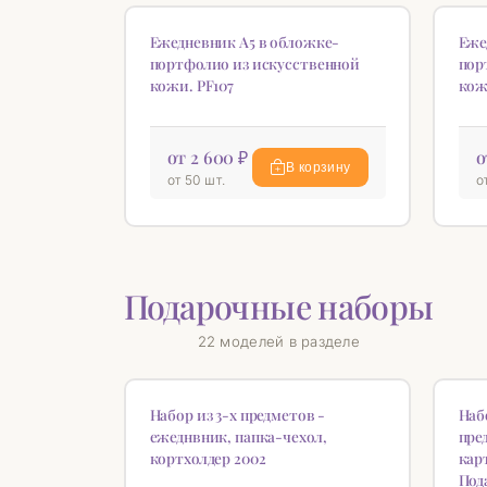
НОВИНКА
НОВ
♡
Ежедневник А5 в обложке-
Еже
портфолио из искусственной
пор
кожи. PF107
кож
от 2 600 ₽
о
В корзину
от 50 шт.
о
Подарочные наборы
22 моделей в разделе
НОВИНКА
НОВ
♡
Набор из 3-х предметов -
Наб
ежеднвник, папка-чехол,
пре
кортхолдер 2002
кар
Под