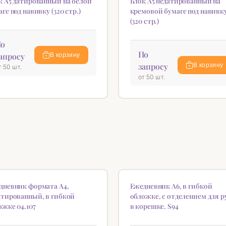
к А5 датированный на белой
Блок А5 недатированный на
ге под навивку (320 стр.)
кремовой бумаге под навивк
(320 стр.)
о
По
апросу
В корзину
запросу
В корзину
т 50 шт.
от 50 шт.
ИНКА
НОВИНКА
♡
дневник формата А4,
Ежедневник А6, в гибкой
атированный, в гибкой
обложке, с отделением для р
ожке 04.107
в корешке. S94