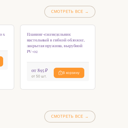
СМОТРЕТЬ ВСЕ →
НОВИНКА
♡
♡
0 х
Планинг-еженедельник
настольный в гибкой обложке,
закрытая пружина, вырубной
PV-02
от 895 ₽
В корзину
от 50 шт.
СМОТРЕТЬ ВСЕ →