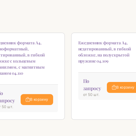
ИНКА
НОВИНКА
♡
дневник формата А4,
Ежедневник формата А4,
ноформатный,
недатированный, в гибкой
атированный, в гибкой
обложке, на полускрытой
ожке с кольцевым
пружине 04.109
анизмом, с магнитным
паном 04.110
По
запросу
В корзину
о
от 50 шт.
апросу
В корзину
т 50 шт.