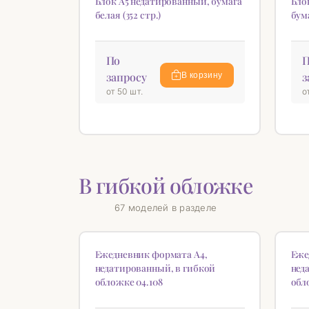
Блок А5 недатированный, бумага
Бло
белая (352 стр.)
бума
По
П
запросу
з
В корзину
от 50 шт.
о
В гибкой обложке
67 моделей в разделе
НОВИНКА
НОВ
♡
Ежедневник формата А4,
Еже
недатированный, в гибкой
нед
обложке 04.108
обл