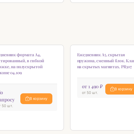
ИНКА
НОВИНКА
♡
дневник формата А4,
Ежедневник А5, скрытая
атированный, в гибкой
пружина, сменный блок. Кла
ожке, на полускрытой
на скрытых магнитах. PR307
жине 04.109
от 1 490 ₽
В корзину
о
от 50 шт.
апросу
В корзину
т 50 шт.