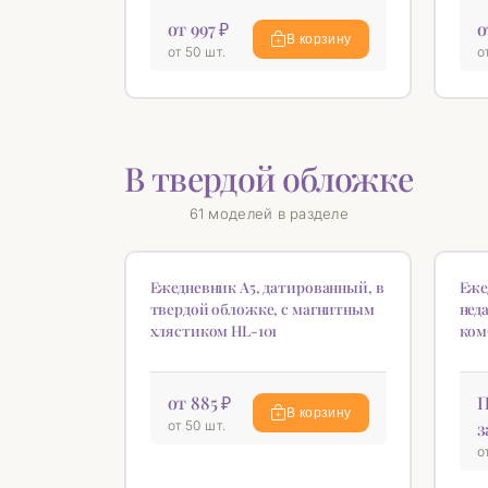
от 997 ₽
о
В корзину
от 50 шт.
о
В твердой обложке
61 моделей в разделе
НОВИНКА
НОВ
♡
Ежедневник А5, датированный, в
Еже
твердой обложке, с магнитным
нед
хлястиком HL-101
ком
от 885 ₽
П
В корзину
от 50 шт.
з
о