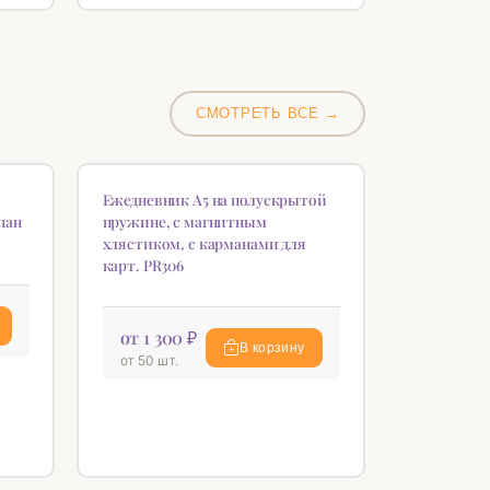
СМОТРЕТЬ ВСЕ →
НОВИНКА
♡
♡
Ежедневник А5 на полускрытой
пан
пружине, с магнитным
хлястиком, с карманами для
карт. PR306
от 1 300 ₽
В корзину
от 50 шт.