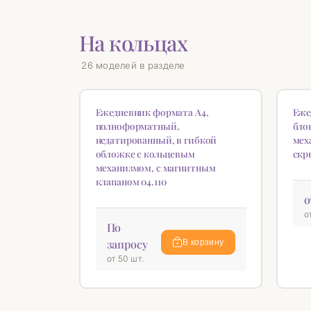
На кольцах
26 моделей в разделе
НОВИНКА
НОВ
♡
Ежедневник формата А4,
Еже
полноформатный,
бло
недатированный, в гибкой
мех
обложке с кольцевым
скр
механизмом, с магнитным
клапаном 04.110
о
о
По
запросу
В корзину
от 50 шт.