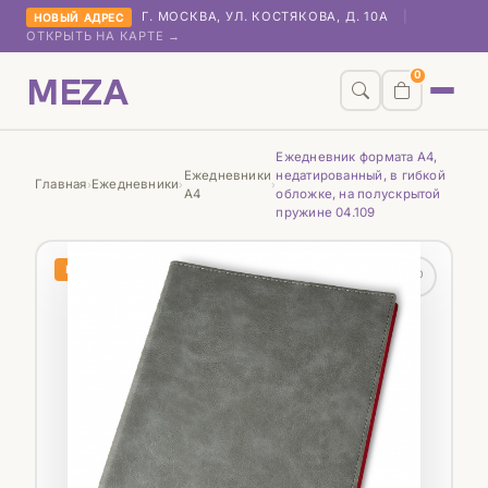
Г. МОСКВА, УЛ. КОСТЯКОВА, Д. 10А
|
НОВЫЙ АДРЕС
ОТКРЫТЬ НА КАРТЕ →
MEZA
0
Ежедневник формата А4,
Ежедневники
недатированный, в гибкой
Главная
Ежедневники
›
›
›
А4
обложке, на полускрытой
пружине 04.109
НОВИНКА
♡