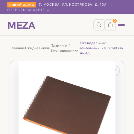
Г. МОСКВА, УЛ. КОСТЯКОВА, Д. 10А
|
НОВЫЙ АДРЕС
ОТКРЫТЬ НА КАРТЕ →
MEZA
0
Еженедельник
Планинги /
Главная
Ежедневники
альбомный, 210 х 140 мм
›
›
›
Еженедельники
АР-05
♡