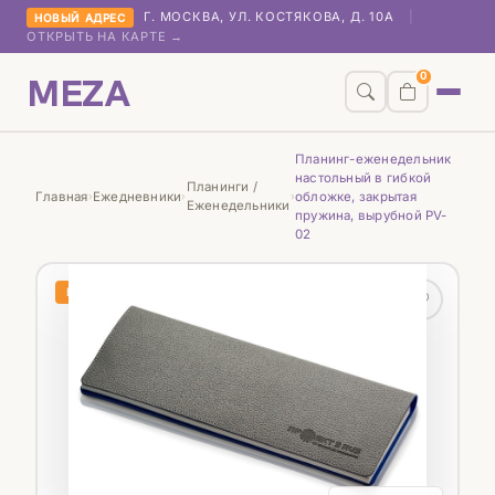
Г. МОСКВА, УЛ. КОСТЯКОВА, Д. 10А
|
НОВЫЙ АДРЕС
ОТКРЫТЬ НА КАРТЕ →
MEZA
0
Планинг-еженедельник
настольный в гибкой
Планинги /
Главная
Ежедневники
обложке, закрытая
›
›
›
Еженедельники
пружина, вырубной PV-
02
НОВИНКА
♡