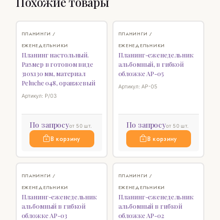
Похожие товары
♡
♡
ПЛАНИНГИ /
ПЛАНИНГИ /
ЕЖЕНЕДЕЛЬНИКИ
ЕЖЕНЕДЕЛЬНИКИ
Планинг настольный.
Планинг-еженедельник
Размер в готовом виде
альбомный, в гибкой
310х130 мм, материал
обложке AP-05
Peluche 048, оранжевый
Артикул: AP-05
Артикул: P/03
По запросу
По запросу
от 50 шт.
от 50 шт.
В корзину
В корзину
НОВИНКА
♡
♡
ПЛАНИНГИ /
ПЛАНИНГИ /
ЕЖЕНЕДЕЛЬНИКИ
ЕЖЕНЕДЕЛЬНИКИ
Планинг-еженедельник
Планинг-еженедельник
альбомный в гибкой
альбомный в гибкой
обложке AP-03
обложке AP-02