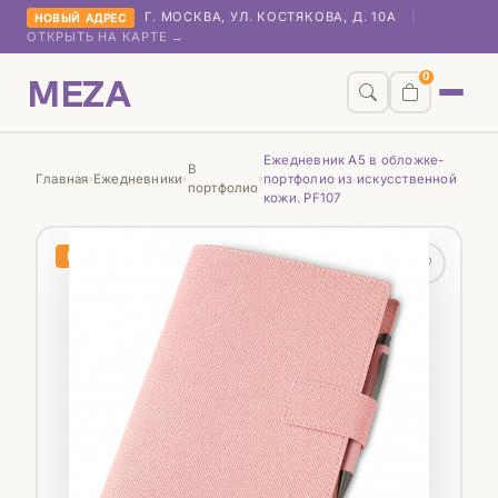
Г. МОСКВА, УЛ. КОСТЯКОВА, Д. 10А
|
НОВЫЙ АДРЕС
ОТКРЫТЬ НА КАРТЕ →
MEZA
0
Ежедневник А5 в обложке-
В
Главная
Ежедневники
портфолио из искусственной
›
›
›
портфолио
кожи. PF107
НОВИНКА
♡