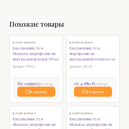
Похожие товары
♡
НОВИНКА
♡
В ПОРТФОЛИО
В ПОРТФОЛИО
Ежедневник А5 в
Ежедневник А5 в
обложке-портфолио из
портфолио из
натуральной кожи. PF103
натуральной кожи 101-01
Артикул: PF103
Артикул: 101-01
По запросу
от 4 680 ₽
от 50 шт.
от 50 шт.
В корзину
В корзину
НОВИНКА
♡
НОВИНКА
♡
В ПОРТФОЛИО
В ПОРТФОЛИО
Ежедневник А5 в
Ежедневник А5 в
обложке-портфолио из
обложке-портфолио из