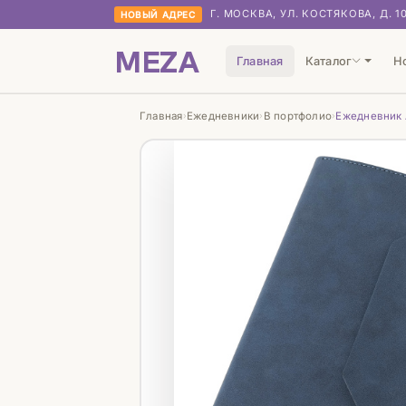
Г. МОСКВА, УЛ. КОСТЯКОВА, Д. 1
НОВЫЙ АДРЕС
MEZA
Главная
Каталог
Н
Главная
Ежедневники
В портфолио
Ежедневник 
›
›
›