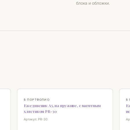
блока и обложки.
НО
♡
♡
В ПОРТФОЛИО
В
Ежеднвеник А5, на пружине, с магнтным
Е
хлястиком PR-30
ис
Артикул: PR-30
Ар