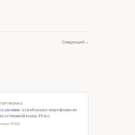
Следующий
ВИНКА
♡
 ПОРТФОЛИО
жедневник А5 в обложке-портфолио из
кусственной кожи. PF105
тикул: PF105