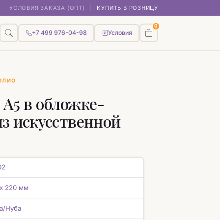
УСЛОВИЯ ЗАКАЗА (ОПТ)
|
КУПИТЬ В РОЗНИЦУ
0
+7 499 976-04-98
Условия
ОЛИО
А5 в обложке-
з искусственной
02
 х 220 мм
а/Нуба