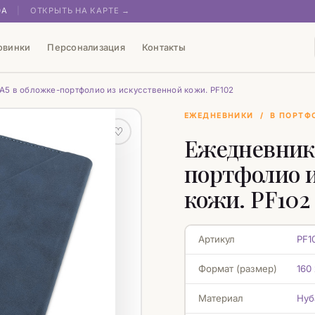
0А
|
ОТКРЫТЬ НА КАРТЕ →
овинки
Персонализация
Контакты
А5 в обложке-портфолио из искусственной кожи. PF102
ЕЖЕДНЕВНИКИ
/
В ПОРТФ
♡
Ежедневник 
портфолио и
кожи. PF102
Артикул
PF1
Формат (размер)
160
Материал
Нуб