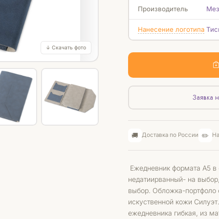
Производитель
Мез
Нанесение логотипа
Тис
↓ Скачать фото
Заявка н
🚚
✏️
Доставка по России
На
Ежедневник формата А5 в 
недатиирванный- на выбор,
выбор. Обложка-портфоло с
искуственной кожи Силуэт
ежедневника гибкая, из ма