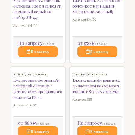
Ежедневник А5, твердая.
Ежедневник А5 в твердой
обложка. Блок дат/недат,
обложке с карманами
кремовый/белый на
SH/20 (сине-зеленый)
выбор SH-44
Артикул: SH/20
Артикул: SH-44
По запросу
от 950 ₽
от 50 шт.
от 50 шт.
В корзину
В корзину
♡
♡
В ТВЕРДОЙ ОБЛОЖКЕ
В ТВЕРДОЙ ОБЛОЖКЕ
Ежедневник формата А5
Ежедневник формата А5,
в твердой обложке с
с хлястиком на скрытом
вставкой из прозрачного
магните S15 (145 х 205 мм)
пластика FR-02
Артикул: S15
Артикул: FR-02
от 860 ₽
По запросу
от 50 шт.
от 50 шт.
В корзину
В корзину