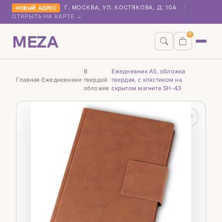
Г. МОСКВА, УЛ. КОСТЯКОВА, Д. 10А
|
НОВЫЙ АДРЕС
ОТКРЫТЬ НА КАРТЕ →
MEZA
0
В
Ежедневник А5, обложка
Главная
Ежедневники
твердой
твердая, с хлястиком на
›
›
›
обложке
скрытом магните SH-43
♡