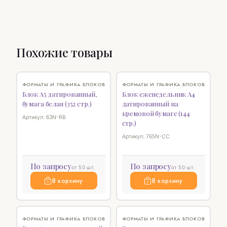
Похожие товары
♡
♡
ФОРМАТЫ И ГРАФИКА БЛОКОВ
ФОРМАТЫ И ГРАФИКА БЛОКОВ
Блок А5 датированный,
Блок еженедельник А4
бумага белая (352 стр.)
датированный на
кремовой бумаге (144
Артикул: 63N-RB
стр.)
Артикул: 765N-CC
По запросу
По запросу
от 50 шт.
от 50 шт.
В корзину
В корзину
♡
♡
ФОРМАТЫ И ГРАФИКА БЛОКОВ
ФОРМАТЫ И ГРАФИКА БЛОКОВ