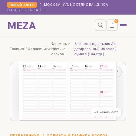
Г. МОСКВА, УЛ. КОСТЯКОВА, Д. 10А
|
НОВЫЙ АДРЕС
ОТКРЫТЬ НА КАРТЕ →
MEZA
0
Форматы и
Блок еженедельник А4
Главная
Ежедневники
графика
датированный на белой
›
›
›
блоков
бумаге (144 стр.)
♡
↓ Скачать фото
ЕЖЕДНЕВНИКИ
/
ФОРМАТЫ И ГРАФИКА БЛОКОВ