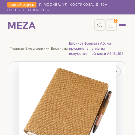
Г. МОСКВА, УЛ. КОСТЯКОВА, Д. 10А
|
НОВЫЙ АДРЕС
ОТКРЫТЬ НА КАРТЕ →
MEZA
0
Блокнот формата А5, на
Главная
Ежедневники
Блокноты
пружине, в папке из
›
›
›
искусственной кожи А5-BL106
♡