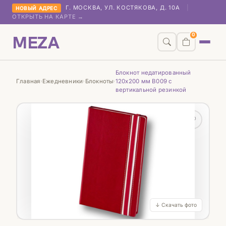
Г. МОСКВА, УЛ. КОСТЯКОВА, Д. 10А
|
НОВЫЙ АДРЕС
ОТКРЫТЬ НА КАРТЕ →
MEZA
0
Блокнот недатированный
Главная
Ежедневники
Блокноты
120х200 мм B009 с
›
›
›
вертикальной резинкой
♡
↓ Скачать фото