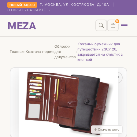
Г. МОСКВА, УЛ. КОСТЯКОВА, Д. 10А
|
НОВЫЙ АДРЕС
ОТКРЫТЬ НА КАРТЕ →
MEZA
0
Кожаный бумажник для
Обложки
путешествий 230х120,
Главная
Кожгалантерея
для
›
›
›
закрывается на хлястик с
документов
кнопкой
♡
↓ Скачать фото