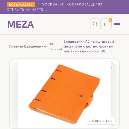
Г. МОСКВА, УЛ. КОСТЯКОВА, Д. 10А
|
НОВЫЙ АДРЕС
ОТКРЫТЬ НА КАРТЕ →
MEZA
0
Ежедневник А5 на кольцевом
На
Главная
Ежедневники
механизме с цельнокроеным
›
›
›
кольцах
хлястиком на кнопке К06
♡
↓ Скачать фото