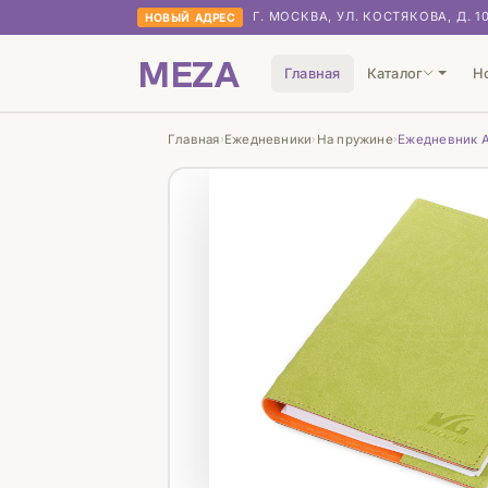
Г. МОСКВА, УЛ. КОСТЯКОВА, Д. 1
НОВЫЙ АДРЕС
MEZA
Главная
Каталог
Н
Главная
Ежедневники
На пружине
Ежедневник А
›
›
›