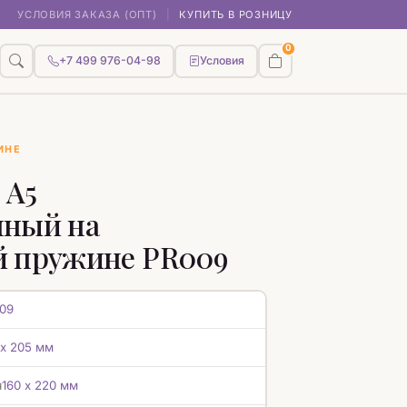
УСЛОВИЯ ЗАКАЗА (ОПТ)
|
КУПИТЬ В РОЗНИЦУ
0
+7 499 976-04-98
Условия
ИНЕ
 А5
нный на
й пружине PR009
09
 х 205 мм
я
160 х 220 мм