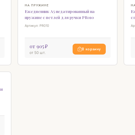
НО
♡
♡
НА ПРУЖИНЕ
Н
Ежедневник А5 недатированный на
Е
пружине с петлей для ручки PR010
с
Артикул: PR010
Ар
от 905 ₽
В корзину
от 50 шт.
♡
 и