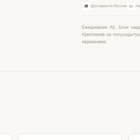
🚚
✏️
Доставка по России
На
Ежедневник А5. Блок неда
Крепление на полускрыту
карманами.