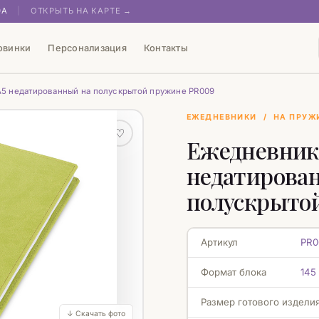
0А
|
ОТКРЫТЬ НА КАРТЕ →
овинки
Персонализация
Контакты
5 недатированный на полускрытой пружине PR009
ЕЖЕДНЕВНИКИ
/
НА ПРУЖ
♡
Ежедневник
недатирова
полускрыто
Артикул
PR0
Формат блока
145
Размер готового издели
↓ Скачать фото