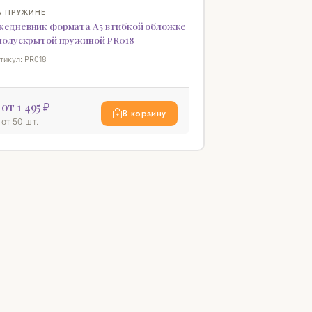
ВИНКА
♡
А ПРУЖИНЕ
жедневник формата А5 в гибкой обложке
 полускрытой пружиной PR018
тикул: PR018
от 1 495 ₽
В корзину
от 50 шт.