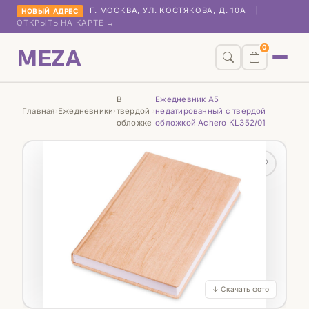
Г. МОСКВА, УЛ. КОСТЯКОВА, Д. 10А
|
НОВЫЙ АДРЕС
ОТКРЫТЬ НА КАРТЕ →
MEZA
0
В
Ежедневник А5
Главная
Ежедневники
твердой
недатированный с твердой
›
›
›
обложке
обложкой Achero KL352/01
♡
↓ Скачать фото