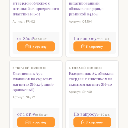
в твердой обложке с
недатированный,
вставкой из прозрачного
обложка твердая, с
пластика FR-02
резинкой 04.104
Артикул: FR-02
Артикул: 04.104
от 860 ₽
По запросу
от 50 шт.
от 50 шт.
В корзину
В корзину
♡
♡
В ТВЕРДОЙ ОБЛОЖКЕ
В ТВЕРДОЙ ОБЛОЖКЕ
Ежедненивк А5 с
Ежедневник А5, обложка
клапаном на скрытых
твердая, с хлястиком на
магнитах SH/22 (синий-
скрытом магните SH-40
оранжевый)
Артикул: SH-40
Артикул: SH/22
от 1 015 ₽
По запросу
от 50 шт.
от 50 шт.
В корзину
В корзину