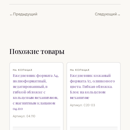
Предыдущий
Следующий
Похожие товары
НОВИНКА
♡
♡
НА КОЛЬЦАХ
НА КОЛЬЦАХ
Ежедневник формата А4,
Ежедневник кожаный
полноформатный,
формата А5, оливкового
недатированный, в
цвета. Гибкая обложка.
гибкой обложке с
Блок на кольцевом
кольцевым механизмом,
механизме
с магнитным клапаном
Артикул: С20-03
04.110
Артикул: 04.110