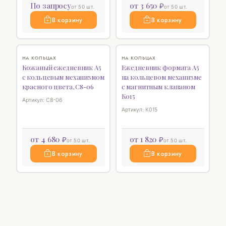
По запросу
от 3 650 ₽
от 50 шт.
от 50 шт.
В корзину
В корзину
♡
♡
НА КОЛЬЦАХ
НА КОЛЬЦАХ
Кожаный ежедневник А5
Ежедневник формата А5
с кольцевым механизмом
на кольцевом механизме
красного цвета, C8-06
с магнитным клапаном
К015
Артикул: C8-06
Артикул: К015
от 4 680 ₽
от 1 820 ₽
от 50 шт.
от 50 шт.
В корзину
В корзину