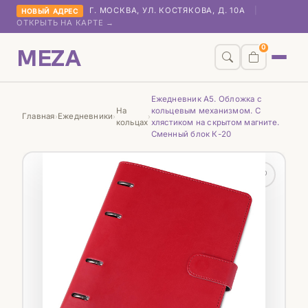
Г. МОСКВА, УЛ. КОСТЯКОВА, Д. 10А
|
НОВЫЙ АДРЕС
ОТКРЫТЬ НА КАРТЕ →
MEZA
0
Ежедневник А5. Обложка с
На
кольцевым механизмом. С
Главная
Ежедневники
›
›
›
кольцах
хлястиком на скрытом магните.
Сменный блок К-20
♡