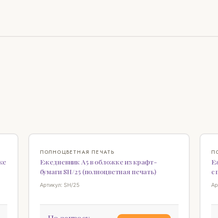
♡
♡
ПОЛНОЦВЕТНАЯ ПЕЧАТЬ
П
ке
Ежедневник А5 в обложке из крафт-
Е
бумаги SH/25 (полноцветная печать)
с
Артикул: SH/25
Ар