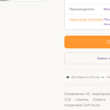
Производитель
Мез
Нанесение логотипа
Печ
печ
Заявка н
🚚
✏️
Доставка по России
На
Ежедневник А5, недатиров
224 страниц. Бумага т
покрытием Soft-touch.