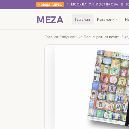
Г. МОСКВА, УЛ. КОСТЯКОВА, Д. 1
НОВЫЙ АДРЕС
MEZA
Главная
Каталог
Н
Главная
Ежедневники
Полноцветная печать
Еже
›
›
›