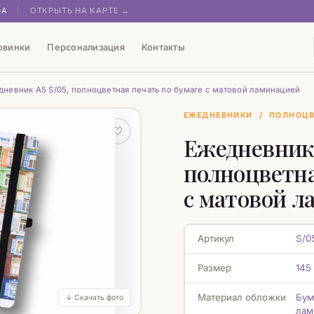
0А
|
ОТКРЫТЬ НА КАРТЕ →
овинки
Персонализация
Контакты
дневник А5 S/05, полноцветная печать по бумаге с матовой ламинацией
ЕЖЕДНЕВНИКИ
/
ПОЛНОЦВ
♡
Ежедневник 
полноцветна
с матовой л
Артикул
S/0
Размер
145
Материал обложки
Бум
↓ Скачать фото
лам