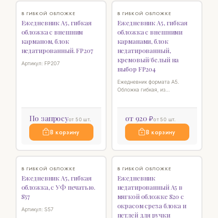
♡
♡
В ГИБКОЙ ОБЛОЖКЕ
В ГИБКОЙ ОБЛОЖКЕ
Ежедневник А5, гибкая
Ежедневник А5, гибкая
обложка с внешним
обложка с внешними
карманом, блок
карманами, блок
недатированный. FP207
недатированный,
кремовый/белый на
Артикул: FP207
выбор FP204
Ежедневник формата А5.
Обложка гибкая, из
искуственной кожи с фактурой
ткани, с внешними карманами
для визиток (4 кармашка), с
По запросу
от 920 ₽
от 50 шт.
от 50 шт.
петлей для ручки. Формат
блока 140 х 210 мм, блок
В корзину
В корзину
недатированный, 256 стр,
бумага кремовая или белая, на
выбор
♡
♡
В ГИБКОЙ ОБЛОЖКЕ
В ГИБКОЙ ОБЛОЖКЕ
Ежедневник А5, гибкая
Ежедневник
обложка, с УФ печатью.
недатированный А5 в
S57
мягкой обложке S20 с
окрасом среза блока и
Артикул: S57
петлей для ручки