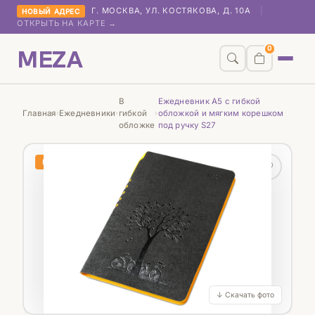
Г. МОСКВА, УЛ. КОСТЯКОВА, Д. 10А
|
НОВЫЙ АДРЕС
ОТКРЫТЬ НА КАРТЕ →
MEZA
0
В
Ежедневник А5 с гибкой
Главная
Ежедневники
гибкой
обложкой и мягким корешком
›
›
›
обложке
под ручку S27
НОВИНКА
♡
↓ Скачать фото