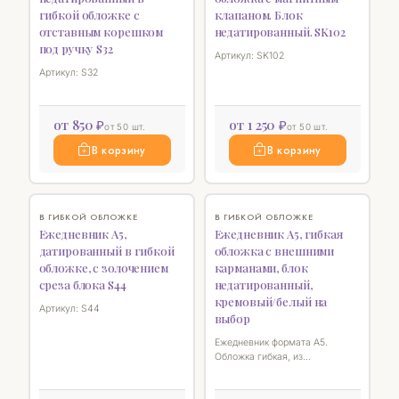
гибкой обложке c
клапаном. Блок
отставным корешком
недатированный. SK102
под ручку S32
Артикул: SK102
Артикул: S32
от 850 ₽
от 1 250 ₽
от 50 шт.
от 50 шт.
В корзину
В корзину
♡
♡
В ГИБКОЙ ОБЛОЖКЕ
В ГИБКОЙ ОБЛОЖКЕ
Ежедневник А5,
Ежедневник А5, гибкая
датированный в гибкой
обложка с внешними
обложке, с золочением
карманами, блок
среза блока S44
недатированный,
кремовый/белый на
Артикул: S44
выбор
Ежедневник формата А5.
Обложка гибкая, из
искуственной кожи с фактурой
ткани, с внешними карманами