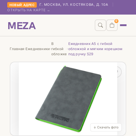
Г. МОСКВА, УЛ. КОСТЯКОВА, Д. 10А
|
НОВЫЙ АДРЕС
ОТКРЫТЬ НА КАРТЕ →
MEZA
0
В
Ежедневник А5 с гибкой
Главная
Ежедневники
гибкой
обложкой и мягким корешком
›
›
›
обложке
под ручку S29
♡
↓ Скачать фото