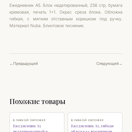
Ежедневник А5. Блок недатированный, 256 стр, бумага
кремовая, печать 1+1. Окрас среза блока. Обложка
гибкая, с мягким отставным корешком под ручку.
Материал Nuba. Блинтовое тиснение.
Предыдущий
Следующий
Похожие товары
♡
НОВИНКА
♡
В ГИБКОЙ ОБЛОЖКЕ
В ГИБКОЙ ОБЛОЖКЕ
Ежедневник А5
Ежедневник А5, гибкая
недатированный в
обложка с магнитным