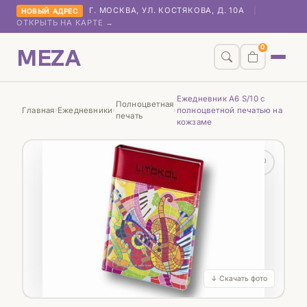
Г. МОСКВА, УЛ. КОСТЯКОВА, Д. 10А
|
НОВЫЙ АДРЕС
ОТКРЫТЬ НА КАРТЕ →
MEZA
0
Ежедневник А6 S/10 с
Полноцветная
Главная
Ежедневники
полноцветной печатью на
›
›
›
печать
кожзаме
♡
↓ Скачать фото