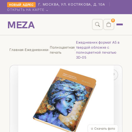
Г. МОСКВА, УЛ. КОСТЯКОВА, Д. 10А
|
НОВЫЙ АДРЕС
ОТКРЫТЬ НА КАРТЕ →
MEZA
0
Ежедневник формат А5 в
Полноцветная
твердой обложке с
Главная
Ежедневники
›
›
›
печать
полноцветной печатью
3D-05
♡
↓ Скачать фото