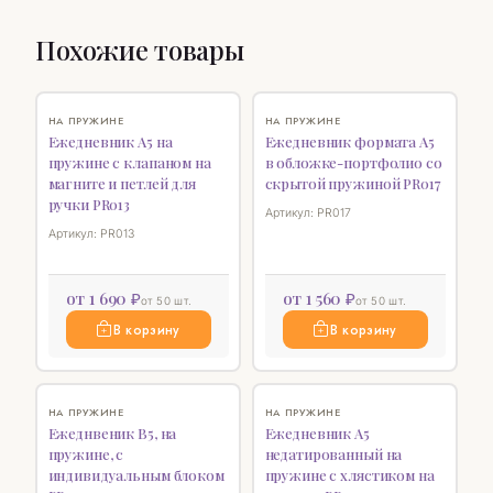
Похожие товары
♡
НОВИНКА
♡
НА ПРУЖИНЕ
НА ПРУЖИНЕ
Ежедневник А5 на
Ежедневник формата А5
пружине с клапаном на
в обложке-портфолио со
магните и петлей для
скрытой пружиной PR017
ручки PR013
Артикул: PR017
Артикул: PR013
от 1 690 ₽
от 1 560 ₽
от 50 шт.
от 50 шт.
В корзину
В корзину
♡
НОВИНКА
♡
НА ПРУЖИНЕ
НА ПРУЖИНЕ
Ежеднвеник В5, на
Ежедневник А5
пружине, с
недатированный на
индивидуальным блоком
пружине с хлястиком на