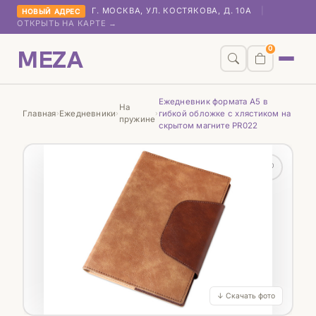
Г. МОСКВА, УЛ. КОСТЯКОВА, Д. 10А
|
НОВЫЙ АДРЕС
ОТКРЫТЬ НА КАРТЕ →
MEZA
0
Ежедневник формата А5 в
На
Главная
Ежедневники
гибкой обложке с хлястиком на
›
›
›
пружине
скрытом магните PR022
♡
↓ Скачать фото