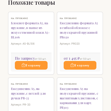
Похожие товары
♡
♡
НА ПРУЖИНЕ
НА ПРУЖИНЕ
Блокнот формата А5, на
Ежедневник формата А5
пружине, в папке из
в гибкой обложке с
искусственной кожи А5-
полускрытой пружиной
BL106
PR020
Артикул: А5-BL106
Артикул: PR020
По запросу
от 1 495 ₽
от 50 шт.
от 50 шт.
В корзину
В корзину
♡
НОВИНКА
♡
НА ПРУЖИНЕ
НА ПРУЖИНЕ
Ежеднвеник А5, на
Ежедневник А5 на
пружине, с петлей для
полускрытой пружине, с
ручки PR-33
магнитным хлястиком, с
карманами для карт.
Артикул: PR-33
PR303