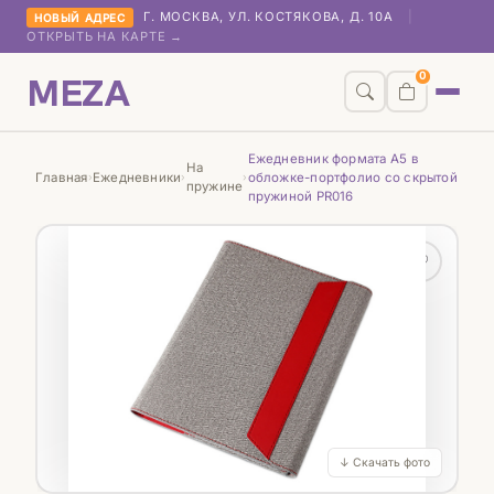
Г. МОСКВА, УЛ. КОСТЯКОВА, Д. 10А
|
НОВЫЙ АДРЕС
ОТКРЫТЬ НА КАРТЕ →
MEZA
0
Ежедневник формата А5 в
На
Главная
Ежедневники
обложке-портфолио со скрытой
›
›
›
пружине
пружиной PR016
♡
↓ Скачать фото