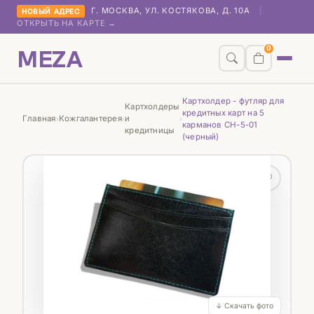
Г. МОСКВА, УЛ. КОСТЯКОВА, Д. 10А
|
НОВЫЙ АДРЕС
ОТКРЫТЬ НА КАРТЕ →
MEZA
0
Картхолдер - футляр для
Картхолдеры
кредитных карт на 5
Главная
Кожгалантерея
и
›
›
›
карманов СН-5-01
кредитницы
(черный)
♡
↓ Скачать фото