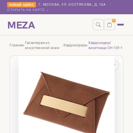
Г. МОСКВА, УЛ. КОСТЯКОВА, Д. 10А
|
НОВЫЙ АДРЕС
ОТКРЫТЬ НА КАРТЕ →
MEZA
0
Галантерея из
Кардхолдер/
Главная
Кардхолдеры
›
›
›
искуственной кожи
визитница CH-101-1
♡