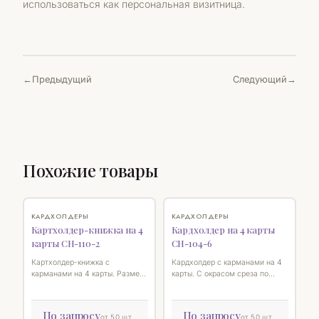
использоваться как персональная визитница.
Предыдущий
Следующий
Похожие товары
♡
♡
КАРДХОЛДЕРЫ
КАРДХОЛДЕРЫ
Картхолдер-книжка на 4
Кардхолдер на 4 карты
карты CH-110-2
CH-104-6
Картхолдер-книжка с
Кардхолдер с карманами на 4
карманами на 4 карты. Размер
карты. С окрасом среза по
11 х 7,5 см
периметру. Размер 11 х 7,5 см
По запросу
По запросу
от 50 шт.
от 50 шт.