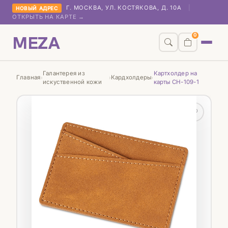
Г. МОСКВА, УЛ. КОСТЯКОВА, Д. 10А
|
НОВЫЙ АДРЕС
ОТКРЫТЬ НА КАРТЕ →
MEZA
0
Галантерея из
Картхолдер на
Главная
Кардхолдеры
›
›
›
искуственной кожи
карты CH-109-1
♡