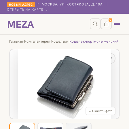
Г. МОСКВА, УЛ. КОСТЯКОВА, Д. 10А
|
НОВЫЙ АДРЕС
ОТКРЫТЬ НА КАРТЕ →
MEZA
0
Главная
Кожгалантерея
Кошельки
Кошелек-портмоне женский
›
›
›
♡
↓ Скачать фото