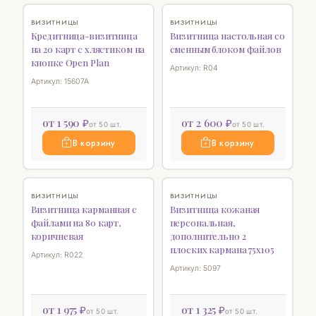
♡
SALE
♡
ВИЗИТНИЦЫ
ВИЗИТНИЦЫ
Кредитница-визитница
Визитница настольная со
на 20 карт с хлястиком на
сменным блоком файлов
кнопке Open Plan
Артикул: R04
Артикул: 15607A
от 1 590 ₽
от 2 600 ₽
от 50 шт.
от 50 шт.
В корзину
В корзину
♡
SALE
♡
ВИЗИТНИЦЫ
ВИЗИТНИЦЫ
Визитница карманная с
Визитница кожаная
файлами на 80 карт,
персональная,
коричневая
дополнительно 2
плоских кармана 75х105
Артикул: R022
Артикул: 5097
от 1 975 ₽
от 1 325 ₽
от 50 шт.
от 50 шт.