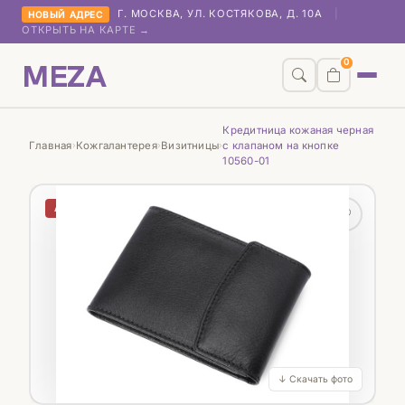
Г. МОСКВА, УЛ. КОСТЯКОВА, Д. 10А
|
НОВЫЙ АДРЕС
ОТКРЫТЬ НА КАРТЕ →
MEZA
0
Кредитница кожаная черная
Главная
Кожгалантерея
Визитницы
с клапаном на кнопке
›
›
›
10560-01
АКЦИЯ
♡
↓ Скачать фото