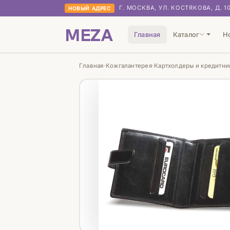
Г. МОСКВА, УЛ. КОСТЯКОВА, Д. 1
НОВЫЙ АДРЕС
MEZA
Главная
Каталог
Н
Главная
Кожгалантерея
Картхолдеры и кредитн
›
›