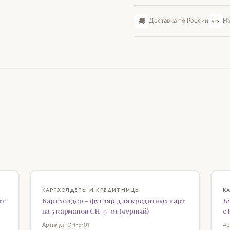
🚚
✏️
Доставка по России
На
♡
♡
КАРТХОЛДЕРЫ И КРЕДИТНИЦЫ
К
рт
Картхолдер - футляр для кредитных карт
К
на 5 карманов СН-5-01 (черный)
с
Артикул: СН-5-01
Ар