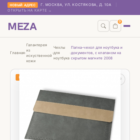
Г. МОСКВА, УЛ. КОСТЯКОВА, Д. 10А
|
НОВЫЙ АДРЕС
ОТКРЫТЬ НА КАРТЕ →
MEZA
0
Галантерея
Чехлы
Папка-чехол для ноутбука и
из
Главная
для
документов, с клапаном на
›
›
›
искуственной
ноутбука
скрытом магните 2008
кожи
НОВИНКА
♡