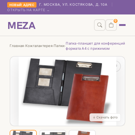
Г. МОСКВА, УЛ. КОСТЯКОВА, Д. 10А
|
НОВЫЙ АДРЕС
ОТКРЫТЬ НА КАРТЕ →
MEZA
0
Папка-планшет для конференций
Главная
Кожгалантерея
Папки
›
›
›
формата А4 с прижимом
♡
↓ Скачать фото