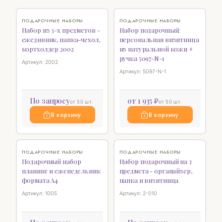
НОВИНКА
♡
♡
ПОДАРОЧНЫЕ НАБОРЫ
ПОДАРОЧНЫЕ НАБОРЫ
Набор из 3-х предметов -
Набор подарочный:
ежеднвник, папка-чехол,
персональная визитница
кортхолдер 2002
из натуральной кожи +
ручка 5097-N-1
Артикул: 2002
Артикул: 5097-N-1
По запросу
от 1 935 ₽
от 50 шт.
от 50 шт.
В корзину
В корзину
♡
♡
ПОДАРОЧНЫЕ НАБОРЫ
ПОДАРОЧНЫЕ НАБОРЫ
Подарочный набор
Набор подарочный на 3
планинг и еженедельник
предмета - органайзер,
формата А4
папка и визитница
Артикул: 1005
Артикул: 2-010