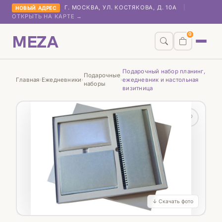
Г. МОСКВА, УЛ. КОСТЯКОВА, Д. 10А
|
НОВЫЙ АДРЕС
ОТКРЫТЬ НА КАРТЕ →
MEZA
0
Подарочный набор планинг,
Подарочные
Главная
Ежедневники
ежедневник и настольная
›
›
›
наборы
визитница
♡
↓ Скачать фото