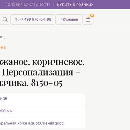
УСЛОВИЯ ЗАКАЗА (ОПТ)
|
КУПИТЬ В РОЗНИЦУ
0
+7 499 976-04-98
Условия
-05
ОНЕ
жаное, коричневое,
 Персонализация –
зчика. 8150-05
0-05
 х90 мм
уральная кожа &quot;Сиена&quot;