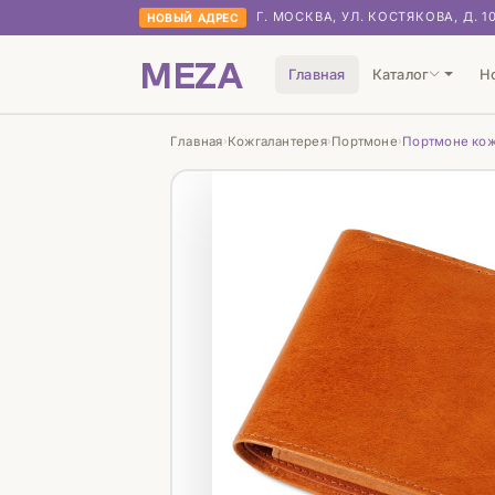
Г. МОСКВА, УЛ. КОСТЯКОВА, Д. 1
НОВЫЙ АДРЕС
MEZA
Главная
Каталог
Н
Главная
Кожгалантерея
Портмоне
Портмоне кожа
›
›
›