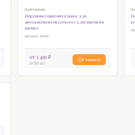
♡
♡
ПОРТМОНЕ
П
Портмоне горизонтальное для
П
автодокументов 120х100 с хлястиком на
10
кнопке
Ар
Артикул: 10646
от 3 450 ₽
В корзину
от 50 шт.
♡