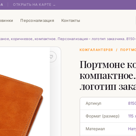
0А
|
ОТКРЫТЬ НА КАРТЕ →
овинки
Персонализация
Контакты
ное, коричневое, компактное. Персонализация – логотип заказчика. 8150
КОЖГАЛАНТЕРЕЯ
/
ПОРТМ
♡
Портмоне ко
компактное.
логотип зака
Артикул
815
Формат (размер)
115
Материал
Нат