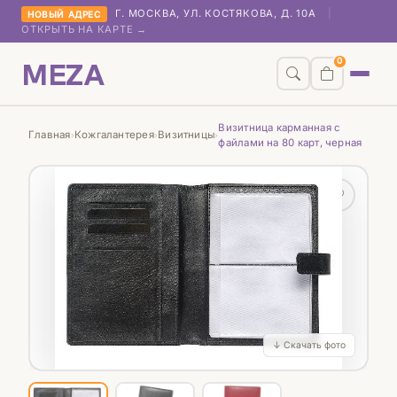
Г. МОСКВА, УЛ. КОСТЯКОВА, Д. 10А
|
НОВЫЙ АДРЕС
ОТКРЫТЬ НА КАРТЕ →
MEZA
0
Визитница карманная с
Главная
Кожгалантерея
Визитницы
›
›
›
файлами на 80 карт, черная
♡
↓ Скачать фото