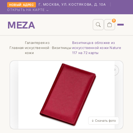
Г. МОСКВА, УЛ. КОСТЯКОВА, Д. 10А
|
НОВЫЙ АДРЕС
ОТКРЫТЬ НА КАРТЕ →
MEZA
0
Галантерея из
Визитница в обложке из
Главная
искуственной
Визитницы
искусственной кожи Nature
›
›
›
кожи
117 на 72 карты
♡
↓ Скачать фото