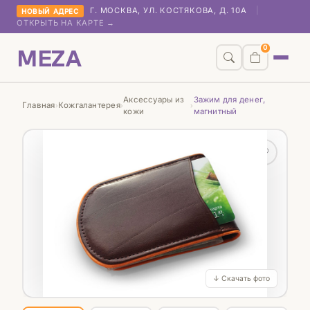
Г. МОСКВА, УЛ. КОСТЯКОВА, Д. 10А
|
НОВЫЙ АДРЕС
ОТКРЫТЬ НА КАРТЕ →
MEZA
0
Аксессуары из
Зажим для денег,
Главная
Кожгалантерея
›
›
›
кожи
магнитный
♡
↓ Скачать фото