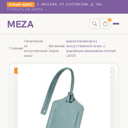
Г. МОСКВА, УЛ. КОСТЯКОВА, Д. 10А
|
НОВЫЙ АДРЕС
ОТКРЫТЬ НА КАРТЕ →
MEZA
0
Галантерея
Бирка багажная из
из
Багажные
искусственной кожи, с
Главная
›
›
›
искуственной
бирки
вырубным ремешком-петлей
кожи
LB101
НОВИНКА
♡