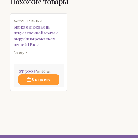
Похожие товары
НОВИНКА
♡
БАГАЖНЫЕ БИРКИ
Бирка багажная из
искусственной кожи, с
вырубным ремешком-
петлей LB102
Артикул:
от 300 ₽
от 50 шт.
В корзину