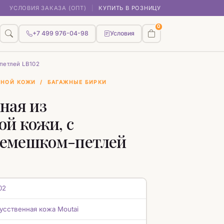
УСЛОВИЯ ЗАКАЗА (ОПТ)
|
КУПИТЬ В РОЗНИЦУ
0
+7 499 976-04-98
Условия
петлей LB102
ННОЙ КОЖИ
/
БАГАЖНЫЕ БИРКИ
ная из
ой кожи, с
емешком-петлей
02
усственная кожа Moutai