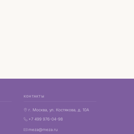
КОНТАКТЫ
г. Москва, ул. Костякова, д. 10А
+7 499 976-04-98
meza@meza.ru