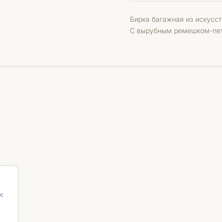
Бирка багажная из искусс
С вырубным ремешком-петл
♡
 с