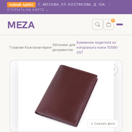
Г. МОСКВА, УЛ. КОСТЯКОВА, Д. 10А
|
НОВЫЙ АДРЕС
ОТКРЫТЬ НА КАРТЕ →
MEZA
0
Бумажник водителя из
Обложки для
Главная
Кожгалантерея
натурально кожи 10580-
›
›
›
документов
05T
♡
↓ Скачать фото