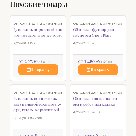
Похожие товары
♡
♡
ОБЛОЖКИ ДЛЯ ДОКУМЕНТОВ
ОБЛОЖКИ ДЛЯ ДОКУМЕНТОВ
Бумажник дорожный для
Обложка-футляр для
документов и денег 10566
паспорта Open Plan
Артикул: 10566
Артикул: 10573
от 2 155 ₽
от 1 480 ₽
от 50 шт.
от 50 шт.
В корзину
В корзину
♡
♡
ОБЛОЖКИ ДЛЯ ДОКУМЕНТОВ
ОБЛОЖКИ ДЛЯ ДОКУМЕНТОВ
Бумажник водителя из
Обложка для паспорта
натуральной кожи 10577-
мягкая без подкладки
05T, темно-коричневый
Артикул: 10576-3
Артикул: 10577-05T
от 1 825 ₽
от 1 330 ₽