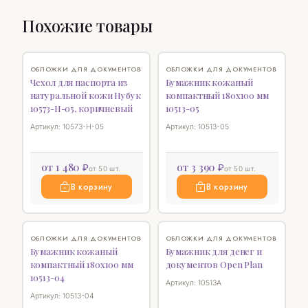
Похожие товары
♡
♡
ОБЛОЖКИ ДЛЯ ДОКУМЕНТОВ
ОБЛОЖКИ ДЛЯ ДОКУМЕНТОВ
Чехол для паспорта из
Бумажник кожаный
натуральной кожи Нубук
компактный 180х100 мм
10573-H-05, коричневый
10513-05
Артикул: 10573-H-05
Артикул: 10513-05
от 1 480 ₽
от 3 390 ₽
от 50 шт.
от 50 шт.
В корзину
В корзину
♡
♡
ОБЛОЖКИ ДЛЯ ДОКУМЕНТОВ
ОБЛОЖКИ ДЛЯ ДОКУМЕНТОВ
Бумажник кожаный
Бумажник для денег и
компактный 180х100 мм
документов Open Plan
10513-04
Артикул: 10513A
Артикул: 10513-04