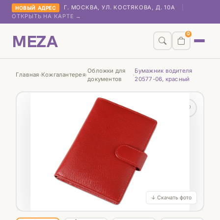
Г. МОСКВА, УЛ. КОСТЯКОВА, Д. 10А
|
НОВЫЙ АДРЕС
ОТКРЫТЬ НА КАРТЕ →
MEZA
0
Обложки для
Бумажник водителя
Главная
Кожгалантерея
›
›
›
документов
20577-06, красный
♡
↓ Скачать фото