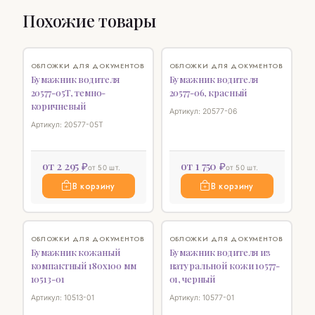
Похожие товары
♡
♡
ОБЛОЖКИ ДЛЯ ДОКУМЕНТОВ
ОБЛОЖКИ ДЛЯ ДОКУМЕНТОВ
Бумажник водителя
Бумажник водителя
20577-05T, темно-
20577-06, красный
коричневый
Артикул: 20577-06
Артикул: 20577-05T
от 2 295 ₽
от 1 750 ₽
от 50 шт.
от 50 шт.
В корзину
В корзину
♡
♡
ОБЛОЖКИ ДЛЯ ДОКУМЕНТОВ
ОБЛОЖКИ ДЛЯ ДОКУМЕНТОВ
Бумажник кожаный
Бумажник водителя из
компактный 180х100 мм
натуральной кожи 10577-
10513-01
01, черный
Артикул: 10513-01
Артикул: 10577-01