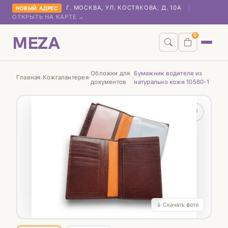
Г. МОСКВА, УЛ. КОСТЯКОВА, Д. 10А
|
НОВЫЙ АДРЕС
ОТКРЫТЬ НА КАРТЕ →
MEZA
0
Обложки для
Бумажник водителя из
Главная
Кожгалантерея
›
›
›
документов
натурально кожи 10580-1
♡
↓ Скачать фото