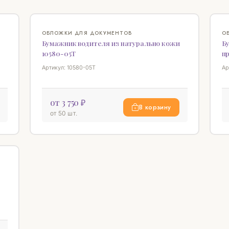
♡
♡
ОБЛОЖКИ ДЛЯ ДОКУМЕНТОВ
О
Бумажник водителя из натурально кожи
Б
10580-05T
п
Артикул: 10580-05T
Ар
от 3 750 ₽
В корзину
от 50 шт.
♡