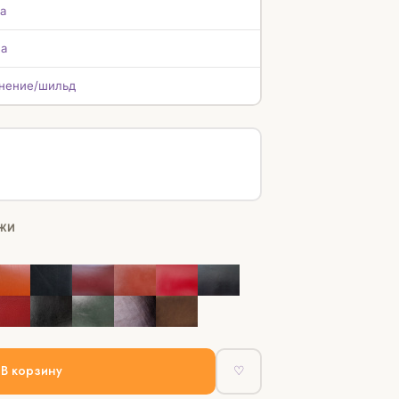
а
а
нение/шильд
ЖИ
В корзину
♡