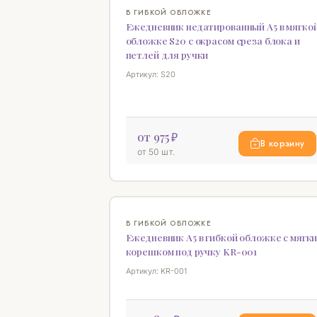
В ГИБКОЙ ОБЛОЖКЕ
Ежедневник недатированный А5 в мягко
обложке S20 с окрасом среза блока и
петлей для ручки
Артикул: S20
от 975 ₽
В корзину
от 50 шт.
В ГИБКОЙ ОБЛОЖКЕ
Ежедневник А5 в гибкой обложке с мягк
корешком под ручку KR-001
Артикул: KR-001