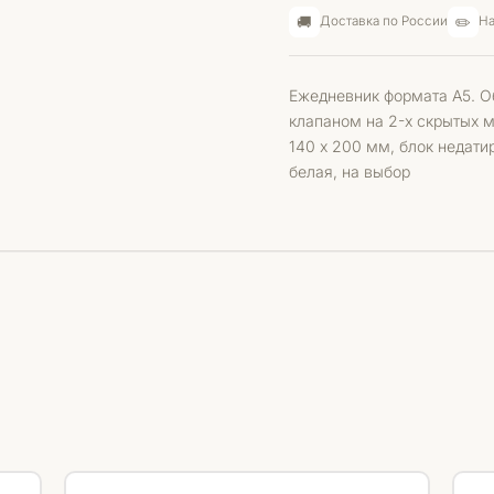
🚚
✏️
Доставка по России
На
Ежедневник формата А5. Об
клапаном на 2-х скрытых 
140 х 200 мм, блок недати
белая, на в