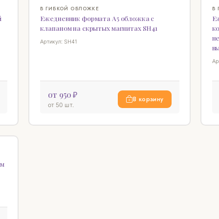
♡
♡
В ГИБКОЙ ОБЛОЖКЕ
В
й
Ежедневник формата А5 обложка с
Еж
клапаном на скрытых магнитах SH41
ко
н
Артикул: SH41
вы
Ар
от 950 ₽
В корзину
от 50 шт.
♡
им