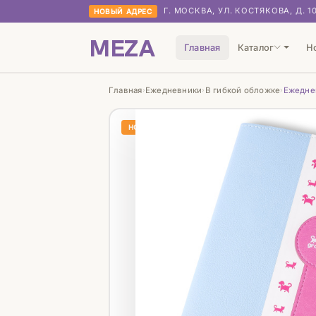
Г. МОСКВА, УЛ. КОСТЯКОВА, Д. 1
НОВЫЙ АДРЕС
MEZA
Главная
Каталог
Н
Главная
Ежедневники
В гибкой обложке
Ежеднев
›
›
›
НОВИНКА