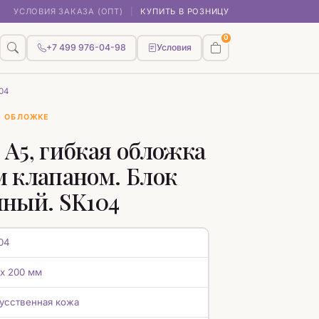
УСЛОВИЯ ЗАКАЗА (ОПТ)
|
КУПИТЬ В РОЗНИЦУ
0
+7 499 976-04-98
Условия
04
Й ОБЛОЖКЕ
А5, гибкая обложка
 клапаном. Блок
ный. SK104
04
 х 200 мм
усственная кожа