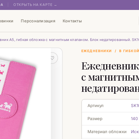
0А
|
ОТКРЫТЬ НА КАРТЕ →
овинки
Персонализация
Контакты
ник А5, гибкая обложка с магнитным клапаном. Блок недатированный. SK1
ЕЖЕДНЕВНИКИ
/
В ГИБКО
♡
Ежедневник 
с магнитным
недатирован
Артикул
SK1
Размер
140
Материал обложки
Иск