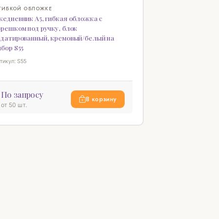
♡
 ГИБКОЙ ОБЛОЖКЕ
едневник А5, гибкая обложка с
решком под ручку, блок
едатированный, кремовый/белый на
бор S55
тикул: S55
По запросу
В корзину
от 50 шт.