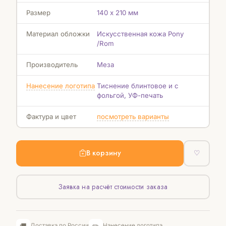
Размер
140 х 210 мм
Материал обложки
Искусственная кожа Pony
/Rom
Производитель
Меза
Нанесение логотипа
Тиснение блинтовое и с
фольгой, УФ-печать
Фактура и цвет
посмотреть варианты
В корзину
♡
Заявка на расчёт стоимости заказа
🚚
✏️
Доставка по России
Нанесение логотипа