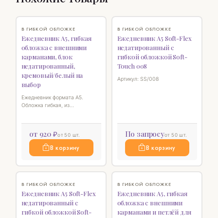
♡
♡
В ГИБКОЙ ОБЛОЖКЕ
В ГИБКОЙ ОБЛОЖКЕ
Ежедневник А5, гибкая
Ежедневник А5 Soft-Flex
обложка с внешними
недатированный с
карманами, блок
гибкой обложкой Soft-
недатированный,
Touch 008
кремовый/белый на
Артикул: SS/008
выбор
Ежедневник формата А5.
Обложка гибкая, из
искуственной кожи с фактурой
ткани, с внешними карманами
для визиток (4 кармашка), с
от 920 ₽
По запросу
от 50 шт.
от 50 шт.
петлей для ручки. Формат
блока 140 х 210 мм, блок
В корзину
В корзину
недатированный, 256 стр,
бумага кремовая или белая, на
выбор
♡
♡
В ГИБКОЙ ОБЛОЖКЕ
В ГИБКОЙ ОБЛОЖКЕ
Ежедневник А5 Soft-Flex
Ежедневник А5, гибкая
недатированный с
обложка с внешними
гибкой обложкой Soft-
карманами и петлёй для