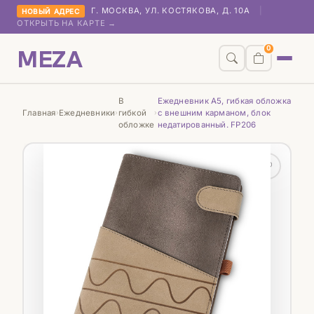
Г. МОСКВА, УЛ. КОСТЯКОВА, Д. 10А
|
НОВЫЙ АДРЕС
ОТКРЫТЬ НА КАРТЕ →
MEZA
0
В
Ежедневник А5, гибкая обложка
Главная
Ежедневники
гибкой
с внешним карманом, блок
›
›
›
обложке
недатированный. FP206
♡