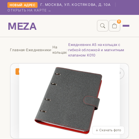
Г. МОСКВА, УЛ. КОСТЯКОВА, Д. 10А
|
НОВЫЙ АДРЕС
ОТКРЫТЬ НА КАРТЕ →
MEZA
0
Ежедневник А5 на кольцах с
На
Главная
Ежедневники
гибкой обложкой и магнитным
›
›
›
кольцах
клапаном К010
НОВИНКА
♡
↓ Скачать фото