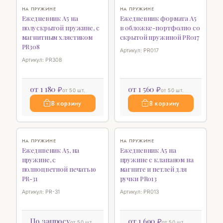
НОВИНКА
♡
НОВИНКА
♡
НА ПРУЖИНЕ
НА ПРУЖИНЕ
Ежедневник А5 на
Ежедневник формата А5
полускрытой пружине, с
в обложке-портфолио со
магнитным хлястиком
скрытой пружиной PR017
PR308
Артикул: PR017
Артикул: PR308
от 1 180 ₽
от 1 560 ₽
от 50 шт.
от 50 шт.
В корзину
В корзину
♡
♡
НА ПРУЖИНЕ
НА ПРУЖИНЕ
Ежеднвеник А5, на
Ежедневник А5 на
пружине, с
пружине с клапаном на
полноцветной печатью
магните и петлей для
PR-31
ручки PR013
Артикул: PR-31
Артикул: PR013
По запросу
от 1 690 ₽
от 50 шт.
от 50 шт.