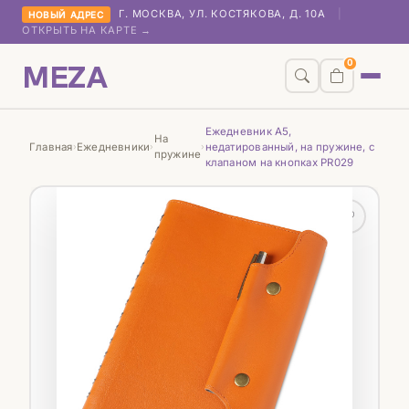
Г. МОСКВА, УЛ. КОСТЯКОВА, Д. 10А
|
НОВЫЙ АДРЕС
ОТКРЫТЬ НА КАРТЕ →
MEZA
0
Ежедневник А5,
На
Главная
Ежедневники
недатированный, на пружине, с
›
›
›
пружине
клапаном на кнопках PR029
♡