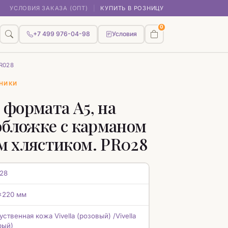
УСЛОВИЯ ЗАКАЗА (ОПТ)
|
КУПИТЬ В РОЗНИЦУ
0
+7 499 976-04-98
Условия
PR028
НИКИ
формата А5, на
обложке с карманом
м хлястиком. PR028
28
x220 мм
уственная кожа Vivella (розовый) /Vivella
рый)