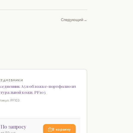
Следующий
♡
ЖЕДНЕВНИКИ
жедневник А5 в обложке-портфолио из
атуральной кожи. PF103
тикул: PF103
По запросу
В корзину
от 50 шт.