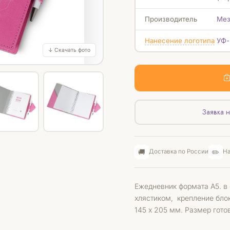
Производитель
Мез
Нанесение логотипа
УФ-
↓ Скачать фото
Заявка н
🚚
✏️
Доставка по России
На
Ежедневник формата А5. в
хлястиком, крепление бло
145 х 205 мм. Размер гото