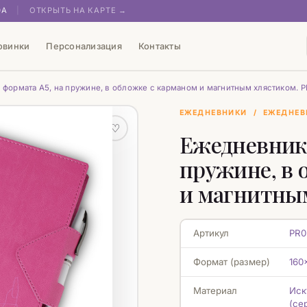
0А
|
ОТКРЫТЬ НА КАРТЕ →
овинки
Персонализация
Контакты
формата А5, на пружине, в обложке с карманом и магнитным хлястиком. 
ЕЖЕДНЕВНИКИ
/
ЕЖЕДНЕВ
♡
Ежедневник 
пружине, в 
и магнитны
Артикул
PR0
Формат (размер)
160
Материал
Иск
(се