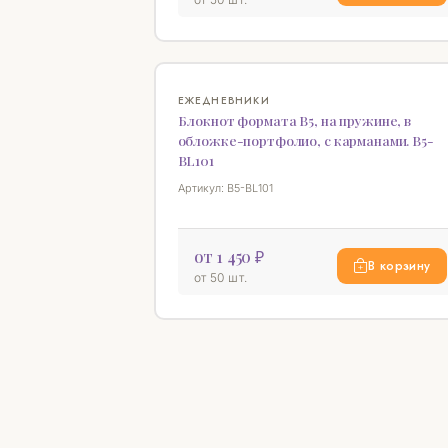
ЕЖЕДНЕВНИКИ
Блокнот формата В5, на пружине, в
обложке-портфолио, с карманами. B5-
BL101
Артикул: B5-BL101
от 1 450 ₽
В корзину
от 50 шт.