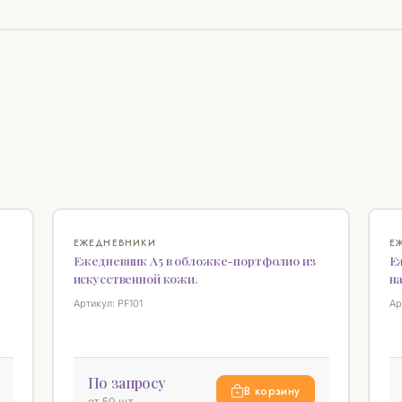
♡
♡
ЕЖЕДНЕВНИКИ
Е
Ежедневник А5 в обложке-портфолио из
Е
искусственной кожи.
н
Артикул: PF101
Ар
По запросу
В корзину
от 50 шт.